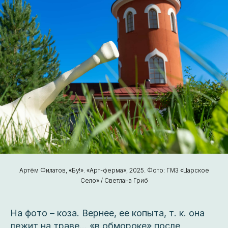
Артём Филатов, «Бу!». «Арт-ферма», 2025. Фото: ГМЗ «Царское
Село» / Светлана Гриб
На фото – коза. Вернее, ее копыта, т. к. она
лежит на траве… «в обмороке» после